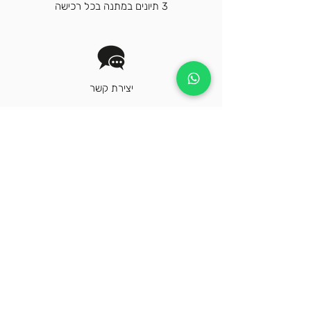
3 תיונים במתנה בכל רכישה
יצירת קשר
הירשם לניוזלטר שלנו כדי לקבל חדשות
אחרונות ומבצעים בלעדיים
הרשמה
על ידי לחיצה על "הרשמה", א/תה מסכים/ה
לקבל את החדשות וההצעות האחרונות של קוזמי
תה ישראל. בדוא"ל ו/או הודעת טקסט ו/או בדואר,
בהתאם לתנאי השימוש שלנו
במדיניות הפרטיות.
צור קשר