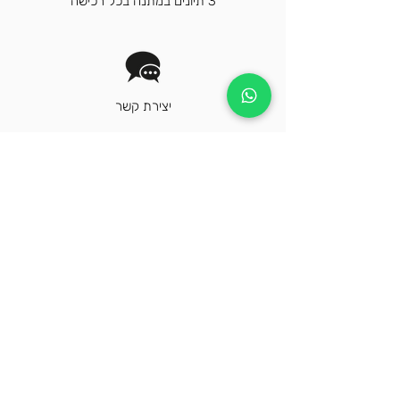
3 תיונים במתנה בכל רכישה
יצירת קשר
הירשם לניוזלטר שלנו כדי לקבל חדשות
אחרונות ומבצעים בלעדיים
הרשמה
על ידי לחיצה על "הרשמה", א/תה מסכים/ה
לקבל את החדשות וההצעות האחרונות של קוזמי
תה ישראל. בדוא"ל ו/או הודעת טקסט ו/או בדואר,
בהתאם לתנאי השימוש שלנו
במדיניות הפרטיות.
צור קשר