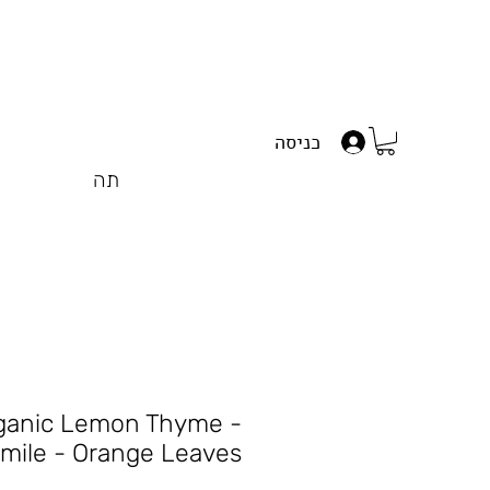
כניסה
תה
ganic Lemon Thyme -
ile - Orange Leaves