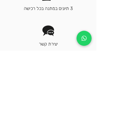
3 תיונים במתנה בכל רכישה
יצירת קשר
הירשם לניוזלטר שלנו כדי לקבל חדשות
אחרונות ומבצעים בלעדיים
הרשמה
על ידי לחיצה על "הרשמה", א/תה מסכים/ה
לקבל את החדשות וההצעות האחרונות של קוזמי
תה ישראל. בדוא"ל ו/או הודעת טקסט ו/או בדואר,
בהתאם לתנאי השימוש שלנו
במדיניות הפרטיות.
צור קשר