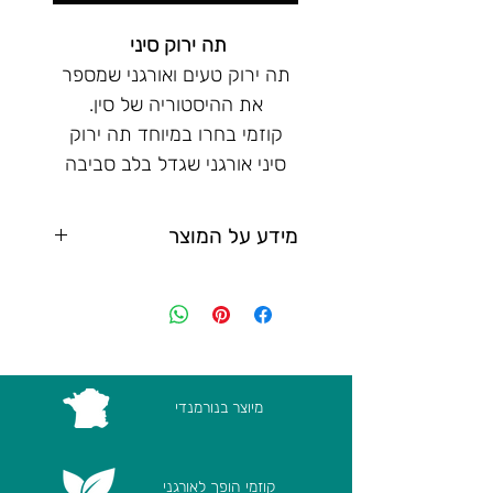
תה ירוק סיני
תה ירוק טעים ואורגני שמספר
את ההיסטוריה של סין.
קוזמי בחרו במיוחד תה ירוק
סיני אורגני שגדל בלב סביבה
פראית וטבעית המתהדרת
בנופים עוצרי נשימה.
מידע על המוצר
התה הירוק סיני של קוזמי ,
פח 100 גרם מכיל עלי תה
אלוף הפשטות הטבעית, משדר
ללא תיון
תווים מתוקים ומרעננים
קופסה 40 גרם מכילה 20
אותנטיים שנלקחו ישירות מארץ
הולדתו.
תיונים
מיוצר בנורמנדי
רכיבים:
תה ירוק סיני
קוזמי הופך לאורגני