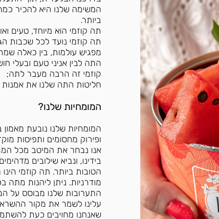
המשימה שלנו היא להכיר כמה
ביותר.
תה קוזמי הוא מיוחד, טעים ואו
תה קוזמי נועד לכל שכבות הגי
מפגיש עולמות, בין כאלה שמת
התה לבין אניני טעם
ובעלי חוש
קוזמי זה הרבה מעבר לתה;
חליטות התה שלנו את אמנות ת
המומחיות שלנו?
המומחיות שלנו נובעת מאמון 
ופירוק מחסומים ותפיסות מוקד
אנו נבחר את המיטב מכל המרש
בידינו, ונביא שילובים מדהימי
הטובות ביותר. תה קוזמי הינו 
מודרניות. ניתן ליהנות מתה בכ
התערובות שלנו מבוסס על המג
עלינו לשמר את מקור ההשראה
שאנחנו מחויבים כעת להשתמש