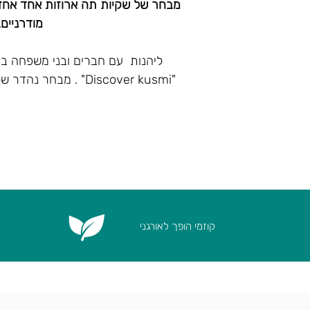
מבחר של שקיות תה ארוזות אחד אחד
מודרניים.
ליהנות עם חברים ובני משפחה ב
האריזה האלגנטית והמלוטשת שלו הו
מושלמת!
9 סוגים, 5 תיונים כל אחד :
אנסטסיה ,הנסיך ולדימיר , אנסטסיה לב
יסמין ירוק , אקווה רוזה ,אקוו
קוזמי הופך לאורגני