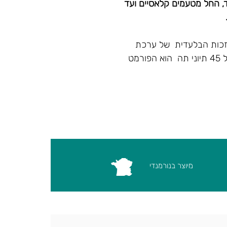
, החל מטעמים קלאסיים ועד
זכות הבלעדית של ערכת
"Discover kusmi" . מבחר נהדר של 45 תיוני תה הוא הפורמט
המושלם לגלות ולטעום 9 תערובות האהובות ביותר של תה kusmi .גם
פכת את זה לרעיון של מתנה
נה, טרופי לבן, תה נענע , תה
ה אקזוטיקה ,בי קול.
מיוצר בנורמנדי